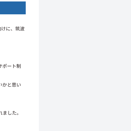
向けに、筑波
。
サポート制
いかと思い
れました。